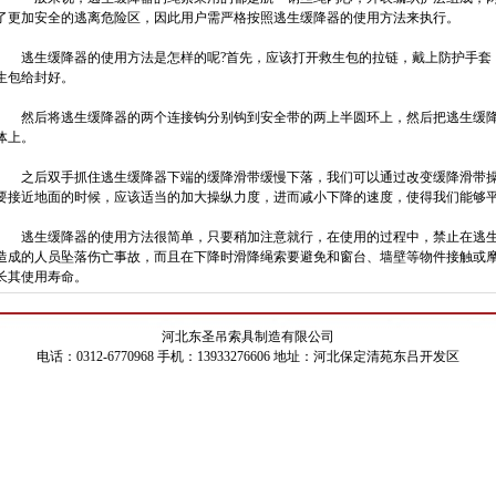
了更加安全的逃离危险区，因此用户需严格按照逃生缓降器的使用方法来执行。
逃生缓降器的使用方法是怎样的呢?首先，应该打开救生包的拉链，戴上防护手套，
生包给封好。
然后将逃生缓降器的两个连接钩分别钩到安全带的两上半圆环上，然后把逃生缓降
体上。
之后双手抓住逃生缓降器下端的缓降滑带缓慢下落，我们可以通过改变缓降滑带操
要接近地面的时候，应该适当的加大操纵力度，进而减小下降的速度，使得我们能够
逃生缓降器的使用方法很简单，只要稍加注意就行，在使用的过程中，禁止在逃生
造成的人员坠落伤亡事故，而且在下降时滑降绳索要避免和窗台、墙壁等物件接触或
长其使用寿命。
河北东圣吊索具制造有限公司
电话：0312-6770968 手机：13933276606 地址：河北保定清苑东吕开发区