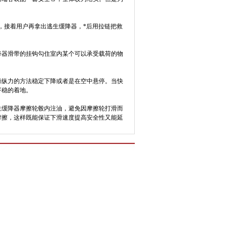
接着用户再拿出逃生缓降器，*后用拉链把救
器滑带的挂钩勾住室内某个可以承受载荷的物
纵力的方法稳定下降或者是在空中悬停。当快
平稳的着地。
缓降器摩擦轮毂内注油，避免因摩擦轮打滑而
摩擦，这样既能保证下滑速度提高安全性又能延