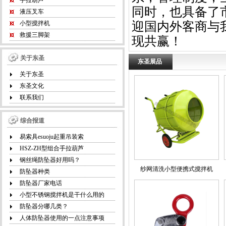
手拉葫芦
同时，也具备了
液压叉车
迎国内外客商与
小型搅拌机
救援三脚架
现共赢！
关于东圣
东圣展品
关于东圣
东圣文化
联系我们
综合报道
易索具esuoju起重吊装索
HSZ-ZH型组合手拉葫芦
钢丝绳防坠器好用吗？
纱网清洗小型便携式搅拌机
防坠器种类
防坠器厂家电话
小型不锈钢搅拌机是干什么用的
防坠器分哪几类？
人体防坠器使用的一点注意事项