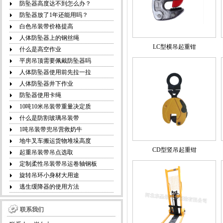
防坠器高度达不到怎么办？
防坠器放了1年还能用吗？
白色吊装带价格提高
人体防坠器上的钢丝绳
LC型横吊起重钳
什么是高空作业
平房吊顶需要佩戴防坠器吗
人体防坠器使用前先拉一拉
人体防坠器井下作业
防坠器使用卡绳
10吨10米吊装带重量决定质
什么是防割玻璃吊装带
1吨吊装带兜吊营救奶牛
地牛叉车搬运货物堆垛高度
CD型竖吊起重钳
起重吊装带吊点选取
定制柔性吊装带吊运卷轴钢板
旋转吊环小身材大用途
逃生缓降器的使用方法
联系我们