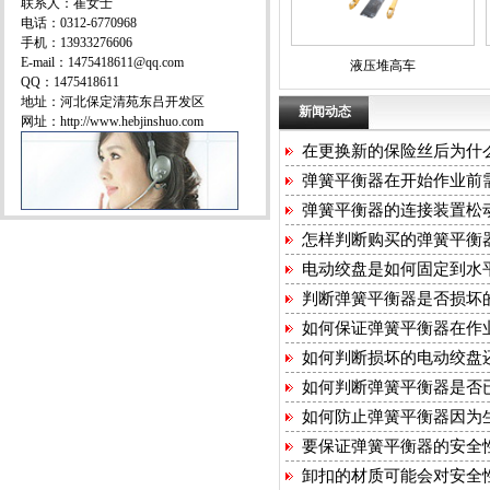
联系人：崔女士
电话：0312-6770968
手机：13933276606
E-mail：1475418611@qq.com
液压堆高车
QQ：1475418611
地址：河北保定清苑东吕开发区
新闻动态
网址：http://www.hebjinshuo.com
在更换新的保险丝后为什
弹簧平衡器在开始作业前
弹簧平衡器的连接装置松
怎样判断购买的弹簧平衡
电动绞盘是如何固定到水
判断弹簧平衡器是否损坏
如何保证弹簧平衡器在作
如何判断损坏的电动绞盘
如何判断弹簧平衡器是否
如何防止弹簧平衡器因为
要保证弹簧平衡器的安全
卸扣的材质可能会对安全