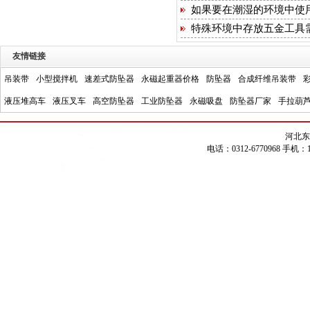
如果要在潮湿的环境中使
特殊环境中存放五金工具
友情链接
吊装带
小型搅拌机
速差式防坠器
永磁起重器价格
防坠器
合成纤维吊装带
液压堆高车
液压叉车
高空防坠器
工业防坠器
永磁吸盘
防坠器厂家
手拉葫
河北东
电话：0312-6770968 手