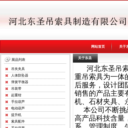
网站首页
关于
关于东圣
展品列表
河北东圣吊索具
吊夹夹具
重吊索具为一体
人体防坠器
弹簧平衡器
后服务，设计团
吊装带
销售的产品主要
起重钳
机
、
石材夹具
、
手拉葫芦
本公司不断挑战
电动葫芦
提升机
高产品科技含量
索具配件
系，管理制度，