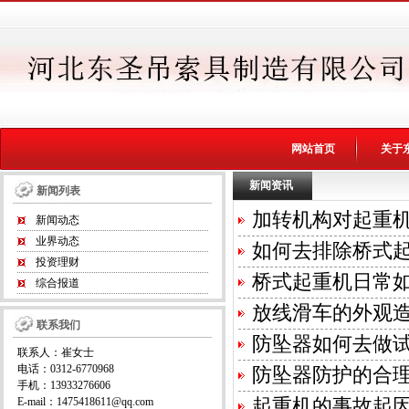
网站首页
关于
新闻资讯
新闻列表
加转机构对起重
新闻动态
业界动态
如何去排除桥式
投资理财
桥式起重机日常
综合报道
放线滑车的外观
联系我们
防坠器如何去做试
联系人：崔女士
电话：0312-6770968
防坠器防护的合
手机：13933276606
E-mail：1475418611@qq.com
起重机的事故起