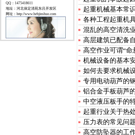
QQ：1475418611
起重机械基本常
地址：河北保定清苑东吕开发区
网址：http://www.hebjinshuo.com
各种工程起重机
混乱的高空清洗
高层建筑已配备
高空作业可谓“命
机械设备的基本
如何去要求机械
专用电动葫芦的
铝合金手板葫芦
中空液压板手的
起重行业关于热
压力表的常见问
高空防坠器的工